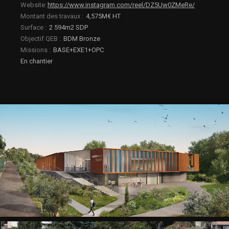
Website
https://www.instagram.com/reel/DZ5Uw0ZMeRe/
-
Charpente
Montant des travaux
4,575M€ HT
03.2026
Surface
2 594m2 SDP
Objectif QEB
BDM Bronze
ANTIBES
-
Missions
BASE+EXE1+OPC
Charpente
En chantier
03.2026
Attestation
de
compétence
ANTIBES
études
Attestation
de
compétence
ANTIBES
études
ANTIBES
pers
intérieure
ANTIBES
pers
intérieure