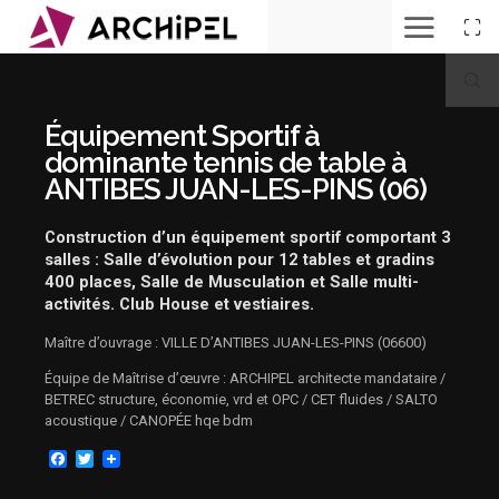
ANTIBES
vue
de
l'entrée
Équipement Sportif à
ANTIBES
dominante tennis de table à
vue
ANTIBES JUAN-LES-PINS (06)
de
l'entrée
DET.ANTIBES
Construction d’un équipement sportif comportant 3
visite
salles : Salle d’évolution pour 12 tables et gradins
maire
et
400 places, Salle de Musculation et Salle multi-
assoc
activités. Club House et vestiaires.
06.2026
copie
Maître d’ouvrage : VILLE D’ANTIBES JUAN-LES-PINS (06600)
DET.ANTIBES
Équipe de Maîtrise d’œuvre : ARCHIPEL architecte mandataire /
visite
maire
BETREC structure, économie, vrd et OPC / CET fluides / SALTO
et
acoustique / CANOPÉE hqe bdm
assoc
06.2026
Facebook
Twitter
copie
ANTIBES