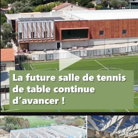
C:UsersFMulotDocuments164.ANTIBES
Equipement
Sportif
V2.pdf
C:UsersFMulotDocuments164.ANTIBES
Equipement
Sportif
V2.pdf
reconnaissance_bdm_equipement
sportif_conception-
2
reconnaissance_bdm_equipement
sportif_conception-
2
ANTIBES
-
GO
-
15.10.25
ANTIBES
-
GO
-
15.10.25