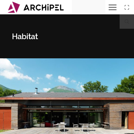
Maison
L
-
Corenc
Habitat
(38)
Maison
L
-
Corenc
(38)
Maison
JL
à
GRENOBLE
(38)
Maison
JL
à
GRENOBLE
(38)