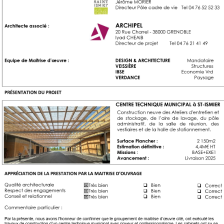
aérienne
Est
ST
ISMIER
CTM
-
Détail
sous
la
Chartreuse
ST
ISMIER
CTM
-
Détail
sous
la
Chartreuse
ST
ISMIER
CTM
-
La
serre
ST