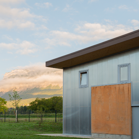
ST
ISMIER
CTM
-
Béton
de
site
givré
ST
ISMIER
CTM
-
Rencontre
de
matières
ST
ISMIER
CTM
-
Rencontre
de
matières
ST
ISMIER
CTM
-