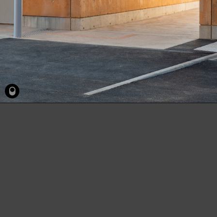
ST
ISMIER
CTM
-
Matériaux
ST
ISMIER
CTM
-
Matériaux
ST
ISMIER
CTM
-
2017 © Agence Archipel, tous droits réservées. Reproduction interdite sans l'accord écrit
Suivre
préalable de l'agence Archipel.
les
montagnes
ST
ISMIER
CTM
-
Suivre
les
montagnes
ST