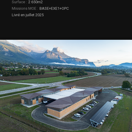
Municipal
Surface
2 650m2
-
Missions MOE
BASE+EXE1+OPC
ST
ISMIER
Livré en juillet 2025
(38)
ATTESTATION
DE
COMPETENCE
ST
ISMIER
ATTESTATION
DE
COMPETENCE
ST
ISMIER
ST
ISMIER
CTM
-
Angle
enseigne
ST
ISMIER
CTM
-