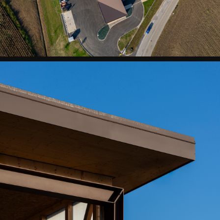
ISMIER
CTM
-
Soleil
levant
ST
ISMIER
CTM
-
En
grand
ST
ISMIER
CTM
-
En
grand
ST
ISMIER
CTM
-
En
mouvement
ST
ISMIER