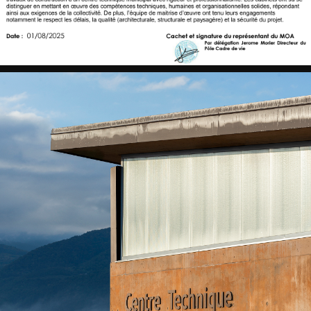
ISMIER
CTM
-
La
serre
ST
ISMIER
CTM
-
Vue
principale
ST
ISMIER
CTM
-
Vue
principale
ST
ISMIER
CTM
-
Illuminée
ST
ISMIER
CTM