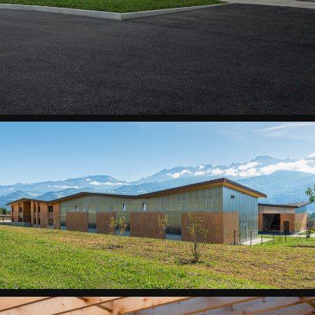
Vue
plan
masse
ST
ISMIER
CTM
-
Vue
plan
masse
ST
ISMIER
CTM
-
Détail
toit
et
mur
ST
ISMIER
CTM
-
Détail
toit
et
mur