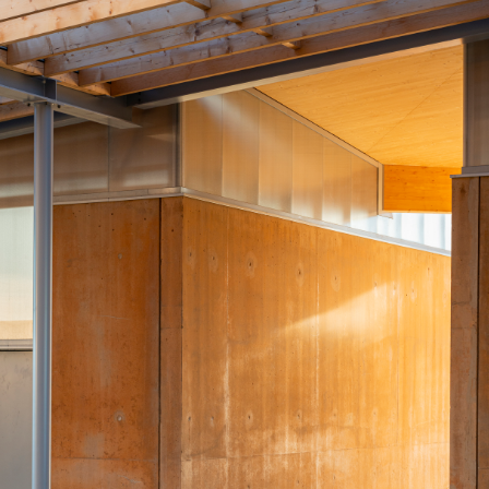
ST
ISMIER
CTM
-
Stockage
ST
ISMIER
CTM
-
Stockage
ST
ISMIER
CTM
-
Une
question
d'assemblage
ST
ISMIER
CTM
-
Une
question
d'assemblage