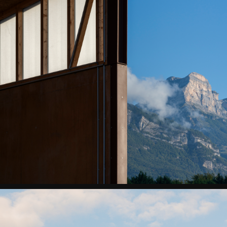
CTM
-
En
mouvement
ST
ISMIER
CTM
-
Vue
aérienne
Sud
ST
ISMIER
CTM
-
Vue
aérienne
Sud
ST
ISMIER
CTM
-
Béton
de
site
givré