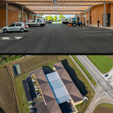
CTM
-
En
lumière
ST
ISMIER
CTM
-
Atelier
sous
halle
ST
ISMIER
CTM
-
Atelier
sous
halle
ST
ISMIER
CTM
-
Soleil
levant
ST