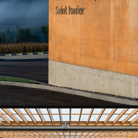
-
Illuminée
ST
ISMIER
CTM
-
Vue
arrivée
sur
site
ST
ISMIER
CTM
-
Vue
arrivée
sur
site
ST
ISMIER
CTM
-
En
lumière
ST
ISMIER