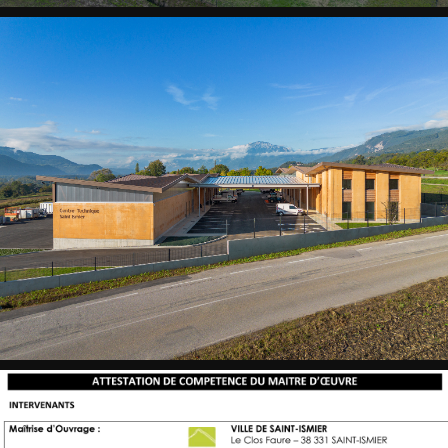
Angle
enseigne
ST
ISMIER
CTM
-
Halle
engins
ST
ISMIER
CTM
-
Halle
engins
ST
ISMIER
CTM
-
Vue
aérienne
Est
ST
ISMIER
CTM
-
Vue