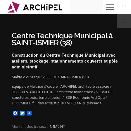
Centre
Technique
Municipal
à
Centre Technique Municipal à
ST
ISMIER
SAINT-ISMIER (38)
(38)
Centre
Construction du Centre Technique Municipal avec
Technique
ateliers, stockage, stationnements couverts et pôle
Municipal
à
administratif.
ST
ISMIER
Maître d’ouvrage : VILLE DE SAINT-ISMIER (38)
(38)
Équipe de Maîtrise d’œuvre : ARCHIPEL architecte associé /
Centre
DESIGN & ARCHITECTURE architecte mandataire / VESSIERE
Technique
Municipal
structures bois, terre et béton / IBSE Economie Vrd Opc /
-
THERMIBEL fluides acoustique / VERDANCE paysage
ST
ISMIER
Facebook
Twitter
(38)
Centre
Montant des travaux
4,4M€ HT
Technique