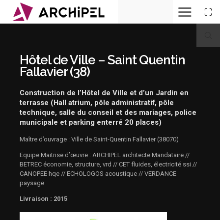
a.
vue
principale
b.
Hôtel de Ville – Saint Quentin
perspective
concours
Fallavier (38)
c.
vue
de
Construction de l’Hôtel de Ville et d’un Jardin en
l'entrée
d.
terrasse (Hall atrium, pôle administratif, pôle
perspective
technique, salle du conseil et des mariages, police
concours
municipale et parking enterré 20 places)
SC224
Archi15083109570
e.
Maître d’ouvrage : Ville de Saint-Quentin Fallavier (38070)
by
night
Equipe Maitrise d’œuvre : ARCHIPEL architecte Mandataire //
f.
BETREC économie, structure, vrd // CET fluides, électricité ssi //
la
CANOPEE hqe // ECHOLOGOS acoustique // VERDANCE
hall
traversant
paysage
g.
la
Livraison : 2015
zone
d'accueil
h.