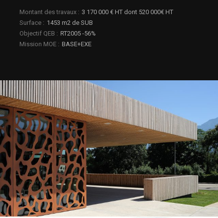
a.
Montant des travaux
3 170 000 € HT dont 520 000€ HT
VOR
vue
Surface
1453 m2 de SUB
paysage
Objectif QEB
RT2005 -56%
la
façade
Mission MOE
BASE+EXE
sud-
ouest
la
façade
sud
de
jour
la
façade
sud
au
crépuscule
la
petite
salle
la
vue
sud-
ouest
de
nuit
c.
la
perspective