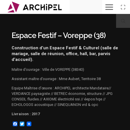
entre
parvis
et
préau
Espace Festif – Voreppe (38)
SC224
Archi14032410110
depuis
le
Construction d’un Espace Festif & Culturel (salle de
jardin
mariage, salle de réunion, office, hall, bar, parvis
la
d’accueil).
vue
depuis
le
Maître d’ouvrage : Ville de VOREPPE (38340)
jardin
au
Assistant maître d’ouvrage : Mme Aubert, Territoire 38
crépuscule
le
Equipe Maîtrise d’œuvre : ARCHIPEL architecte Mandataire//
hall
VERDANCE paysagiste // BETREC économie, structure // JPG
et
la
CONSEIL fluides // AXIOME électricité ssi // éepos hqe //
buvette
ECHOLOGOS acoustique // SINEQUANON vrd & opc
la
vue
Livraison : 2017
aérienne
détail
Facebook
Twitter
façade
ouest