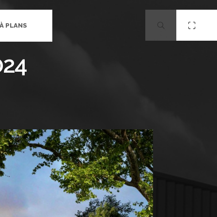
 À PLANS
024